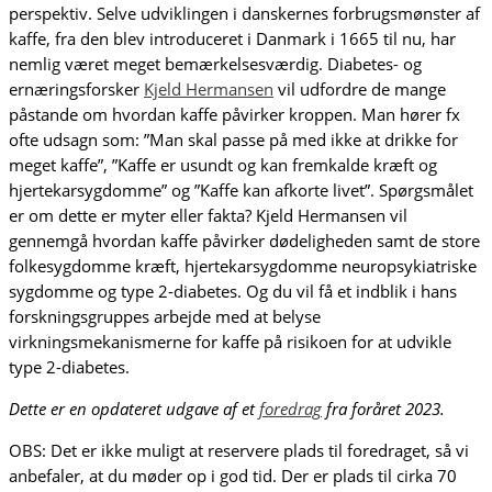
perspektiv. Selve udviklingen i danskernes forbrugsmønster af
kaffe, fra den blev introduceret i Danmark i 1665 til nu, har
nemlig været meget bemærkelsesværdig. Diabetes- og
ernæringsforsker
Kjeld Hermansen
vil udfordre de mange
påstande om hvordan kaffe påvirker kroppen. Man hører fx
ofte udsagn som: ”Man skal passe på med ikke at drikke for
meget kaffe”, ”Kaffe er usundt og kan fremkalde kræft og
hjertekarsygdomme” og ”Kaffe kan afkorte livet”. Spørgsmålet
er om dette er myter eller fakta? Kjeld Hermansen vil
gennemgå hvordan kaffe påvirker dødeligheden samt de store
folkesygdomme kræft, hjertekarsygdomme neuropsykiatriske
sygdomme og type 2-diabetes. Og du vil få et indblik i hans
forskningsgruppes arbejde med at belyse
virkningsmekanismerne for kaffe på risikoen for at udvikle
type 2-diabetes.
Dette er en opdateret udgave af et
foredrag
fra foråret 2023.
OBS: Det er ikke muligt at reservere plads til foredraget, så vi
anbefaler, at du møder op i god tid. Der er plads til cirka 70