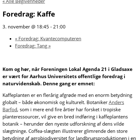
« Alle Begivenheder
Foredrag: Kaffe
3. november @ 18:45
-
21:00
«
Foredrag: Kvantecomputeren
Foredrag: Tang
»
Kom og hør, når Foreningen Lokal Agenda 21 i Gladsaxe
er vært for Aarhus Universitets offentlige foredrag i
naturvidenskab. Denne gang er emnet:
Kaffeplanten er en flerårig afgrøde med en enorm betydning
globalt – både økonomisk og kulturelt. Botaniker
Anders
Barfod
, som i mere end fire årtier har forsket i tropiske
planteressourcer, vil give en bred indføring i kaffeplantens
botanik – herunder den nyeste udforskning af dens vilde
slægtninge. Coffea-slægten illustrerer glimrende den store
betydning af agrobiodiversitet for landbrugsproduktionen i en