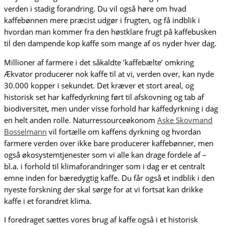
verden i stadig forandring. Du vil også høre om hvad
kaffebønnen mere præcist udgør i frugten, og få indblik i
hvordan man kommer fra den høstklare frugt på kaffebusken
til den dampende kop kaffe som mange af os nyder hver dag.
Millioner af farmere i det såkaldte ’kaffebælte’ omkring
Ækvator producerer nok kaffe til at vi, verden over, kan nyde
30.000 kopper i sekundet. Det kræver et stort areal, og
historisk set har kaffedyrkning ført til afskovning og tab af
biodiversitet, men under visse forhold har kaffedyrkning i dag
en helt anden rolle. Naturressourceøkonom
Aske Skovmand
Bosselmann
vil fortælle om kaffens dyrkning og hvordan
farmere verden over ikke bare producerer kaffebønner, men
også økosystemtjenester som vi alle kan drage fordele af –
bl.a. i forhold til klimaforandringer som i dag er et centralt
emne inden for bæredygtig kaffe. Du får også et indblik i den
nyeste forskning der skal sørge for at vi fortsat kan drikke
kaffe i et forandret klima.
I foredraget sættes vores brug af kaffe også i et historisk