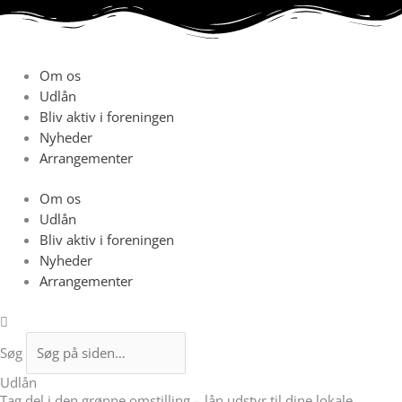
Gå
til
indholdet
Om os
Udlån
Bliv aktiv i foreningen
Nyheder
Arrangementer
Om os
Udlån
Bliv aktiv i foreningen
Nyheder
Arrangementer
Søg
Udlån
Tag del i den grønne omstilling – lån udstyr til dine lokale