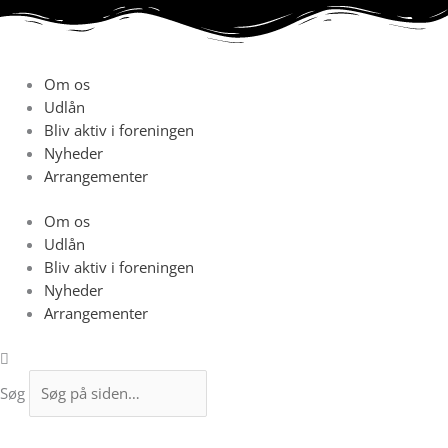
Gå
til
indholdet
Om os
Udlån
Bliv aktiv i foreningen
Nyheder
Arrangementer
Om os
Udlån
Bliv aktiv i foreningen
Nyheder
Arrangementer
Søg