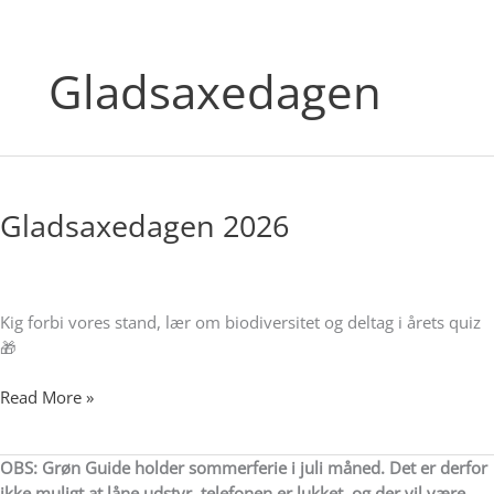
Gladsaxedagen
Gladsaxedagen
2026
Gladsaxedagen 2026
Kig forbi vores stand, lær om biodiversitet og deltag i årets quiz
🎁
Read More »
OBS: Grøn Guide holder sommerferie i juli måned. Det er derfor
ikke muligt at låne udstyr, telefonen er lukket, og der vil være