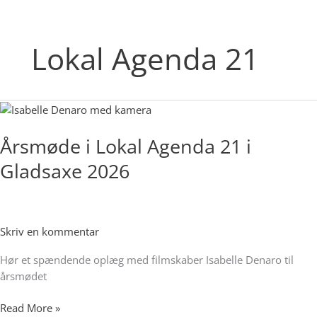
Lokal Agenda 21
Årsmøde
i
Årsmøde i Lokal Agenda 21 i
Lokal
Agenda
Gladsaxe 2026
21
i
Gladsaxe
2026
Skriv en kommentar
Hør et spændende oplæg med filmskaber Isabelle Denaro til
årsmødet
Read More »