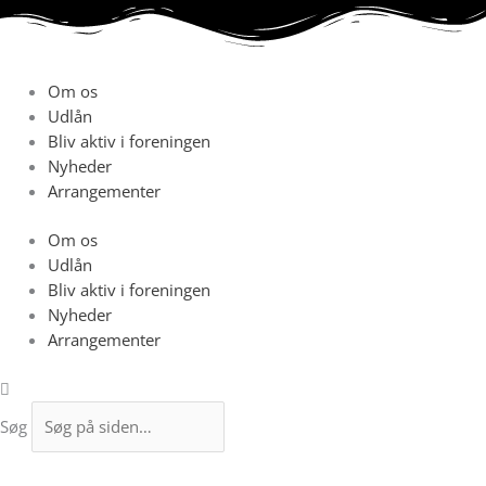
Gå
til
indholdet
Om os
Udlån
Bliv aktiv i foreningen
Nyheder
Arrangementer
Om os
Udlån
Bliv aktiv i foreningen
Nyheder
Arrangementer
Søg