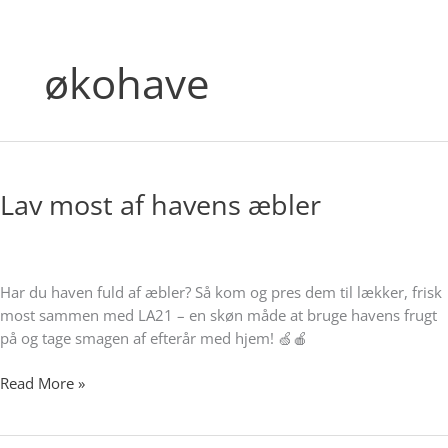
økohave
Lav
most
Lav most af havens æbler
af
havens
æbler
Har du haven fuld af æbler? Så kom og pres dem til lækker, frisk
most sammen med LA21 – en skøn måde at bruge havens frugt
på og tage smagen af efterår med hjem! 🍏🍎
Read More »
Økologisk