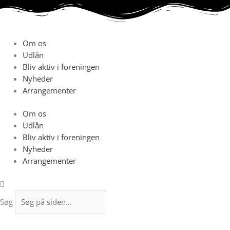
Gå
til
indholdet
Om os
Udlån
Bliv aktiv i foreningen
Nyheder
Arrangementer
Om os
Udlån
Bliv aktiv i foreningen
Nyheder
Arrangementer
Søg