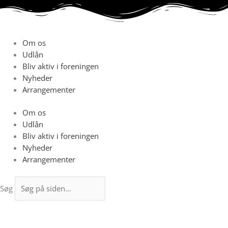
Gå
til
indholdet
Om os
Udlån
Bliv aktiv i foreningen
Nyheder
Arrangementer
Om os
Udlån
Bliv aktiv i foreningen
Nyheder
Arrangementer
Søg