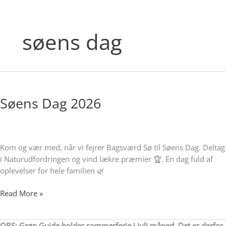
søens dag
Søens
Dag
Søens Dag 2026
2026
Kom og vær med, når vi fejrer Bagsværd Sø til Søens Dag. Deltag
i Naturudfordringen og vind lækre præmier 🏆. En dag fuld af
oplevelser for hele familien 🌿
Read More »
OBS: Grøn Guide holder sommerferie i juli måned. Det er derfor