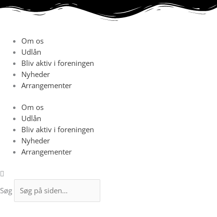
Gå
til
indholdet
Om os
Udlån
Bliv aktiv i foreningen
Nyheder
Arrangementer
Om os
Udlån
Bliv aktiv i foreningen
Nyheder
Arrangementer
Søg