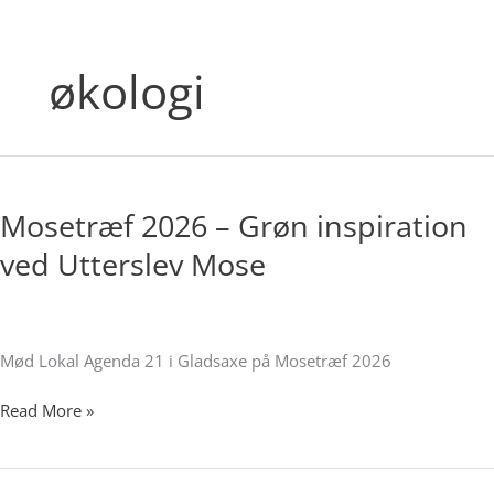
økologi
Mosetræf
2026
Mosetræf 2026 – Grøn inspiration
–
Grøn
ved Utterslev Mose
inspiration
ved
Utterslev
Mose
Mød Lokal Agenda 21 i Gladsaxe på Mosetræf 2026
Read More »
Lev