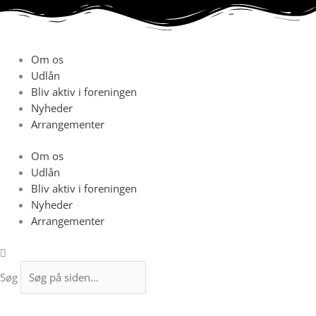
Gå
til
indholdet
Om os
Udlån
Bliv aktiv i foreningen
Nyheder
Arrangementer
Om os
Udlån
Bliv aktiv i foreningen
Nyheder
Arrangementer
Søg