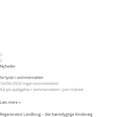
17. november @ 18:45
Foredrag: Tang
Kom og hør, når Foreningen Lokal Agenda 21 i Gladsaxe er
vært for Aarhus Universitets offentlige foredrag i
naturvidenskab. Denne...
Flere deltajer ➟
Nyheder
Se lyset i sommernatten
16/06/2026
Ingen kommentarer
Gå på opdagelse i sommernatten i juni måned.
Læs mere »
Regenerativt Landbrug – det bæredygtige Kinderæg