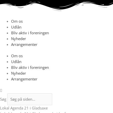
Gå
til
indholdet
Om os
Udlån
Bliv aktiv i foreningen
Nyheder
Arrangementer
Om os
Udlån
Bliv aktiv i foreningen
Nyheder
Arrangementer
Søg
Lokal Agenda 21 i Gladsaxe