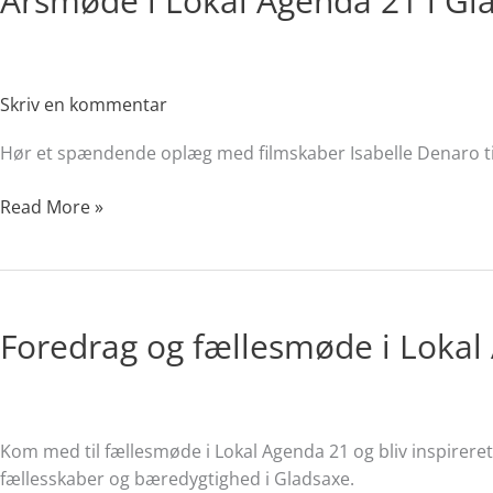
Årsmøde i Lokal Agenda 21 i Gl
Agenda
21
i
Gladsaxe
Skriv en kommentar
2026
Hør et spændende oplæg med filmskaber Isabelle Denaro t
Read More »
Foredrag
og
Foredrag og fællesmøde i Lokal 
fællesmøde
i
Lokal
Agenda
21
Kom med til fællesmøde i Lokal Agenda 21 og bliv inspirer
i
fællesskaber og bæredygtighed i Gladsaxe.