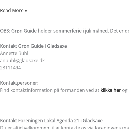
Gladsaxe
23.
Read More »
april
2026
OBS: Grøn Guide holder sommerferie i juli måned. Det er derf
Kontakt
Grøn Guide i Gladsaxe
Annette Buhl
anbuhl@gladsaxe.dk
23111494
Kontaktpersoner:
Find kontaktinformation på formanden ved at
klikke her
og 
Kontakt Foreningen Lokal Agenda 21 i Gladsaxe
Du er altid velkommen til at kontakte os via foreningens mai