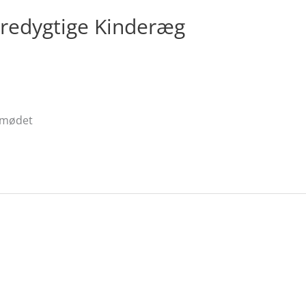
æredygtige Kinderæg
rsmødet