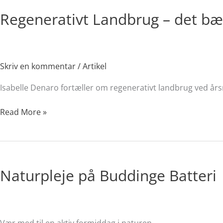
Landbrug
Regenerativt Landbrug – det b
–
det
bæredygtige
Kinderæg
Skriv en kommentar
/
Artikel
Isabelle Denaro fortæller om regenerativt landbrug ved å
Read More »
Naturpleje
på
Naturpleje på Buddinge Batteri
Buddinge
Batteri
Vær med til en aktiv formiddag i naturen