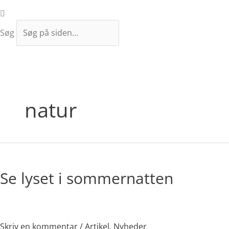
Søg
natur
Se
lyset
Se lyset i sommernatten
i
sommernatten
Skriv en kommentar
/
Artikel
,
Nyheder